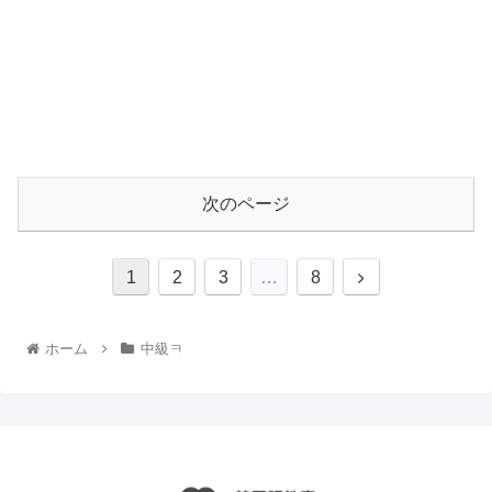
次のページ
1
2
3
…
8
ホーム
中級ㅋ