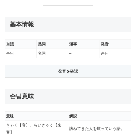
基本情報
単語
品詞
漢字
発音
손님
名詞
–
손님
손님意味
意味
解説
きゃく【客】。らいきゃく【来
訪ねてきた人を敬っていう語。
客】