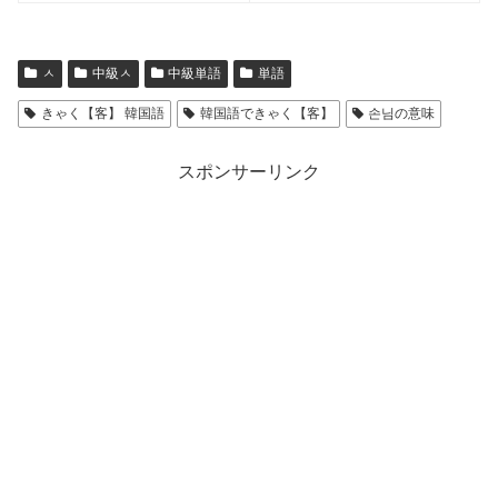
ㅅ
中級ㅅ
中級単語
単語
きゃく【客】 韓国語
韓国語できゃく【客】
손님の意味
スポンサーリンク