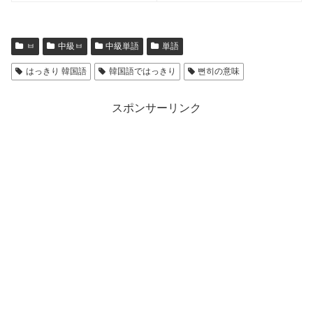
ㅂ
中級ㅂ
中級単語
単語
はっきり 韓国語
韓国語ではっきり
뻔히の意味
スポンサーリンク