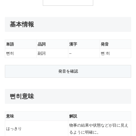
基本情報
単語
品詞
漢字
発音
뻔히
副詞
–
뻔ː히
뻔히意味
意味
解説
物事の結果や状態などが目に見え
はっきり
るように明確に。