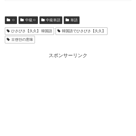
ㅇ
中級ㅇ
中級単語
単語
ひさびさ【久久】 韓国語
韓国語でひさびさ【久久】
오랜만の意味
スポンサーリンク