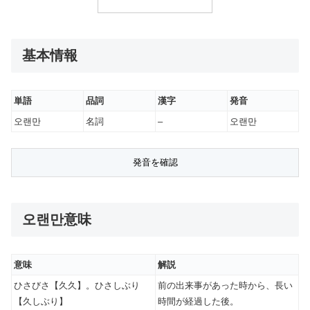
基本情報
単語
品詞
漢字
発音
오랜만
名詞
–
오랜만
오랜만意味
意味
解説
ひさびさ【久久】。ひさしぶり
前の出来事があった時から、長い
【久しぶり】
時間が経過した後。