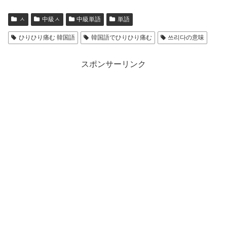
ㅅ
中級ㅅ
中級単語
単語
ひりひり痛む 韓国語
韓国語でひりひり痛む
쓰리다の意味
スポンサーリンク