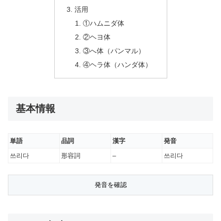
活用
①ハムニダ体
②ヘヨ体
③へ体（パンマル）
④ヘラ体（ハンダ体）
基本情報
単語
品詞
漢字
発音
쓰리다
形容詞
–
쓰리다