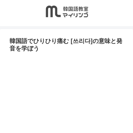
韓国語でひりひり痛む [쓰리다]の意味と発
音を学ぼう