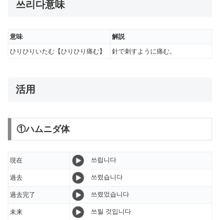
쓰리다意味
意味
解説
ひりひりいたむ【ひりひり痛む】
針で刺すように痛む。
活用
①ハムニダ体
쓰립니다
現在
쓰렸습니다
過去
쓰렸었습니다
過去完了
쓰릴 것입니다
未来