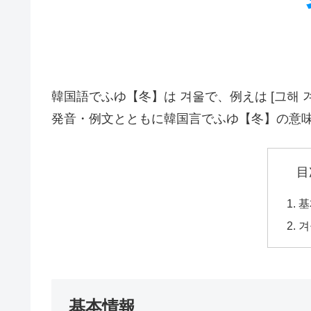
韓国語でふゆ【冬】は 겨울で、例えは [그해 
発音・例文とともに韓国言でふゆ【冬】の意
目
基
겨
基本情報