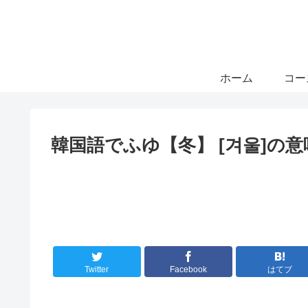
ホーム
コー
韓国語でふゆ【冬】 [겨울]の
Twitter
Facebook
はてブ