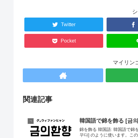
シ
Twitter
Pocket
マイリン
関連記事
韓国語で錦を飾る [금
ㄱ
錦を飾る 韓国語: 韓国語で錦
꾸다] のように使います。