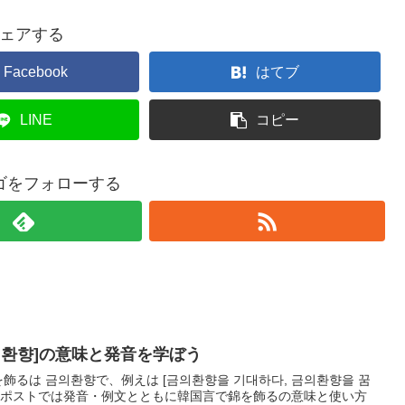
ェアする
Facebook
はてブ
LINE
コピー
ゴをフォローする
의환향]の意味と発音を学ぼう
を飾るは 금의환향で、例えは [금의환향을 기대하다, 금의환향을 꿈
このポストでは発音・例文とともに韓国言で錦を飾るの意味と使い方