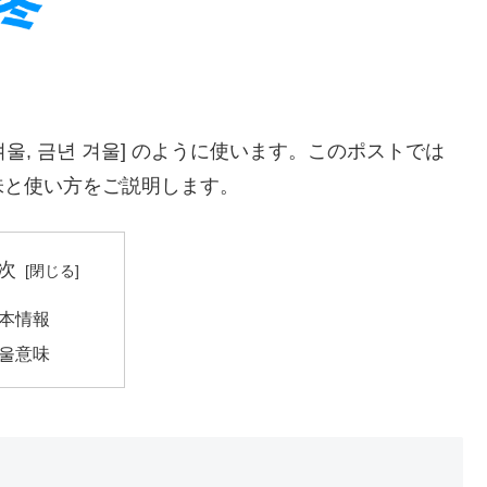
겨울, 금년 겨울] のように使います。このポストでは
味と使い方をご説明します。
次
本情報
울意味