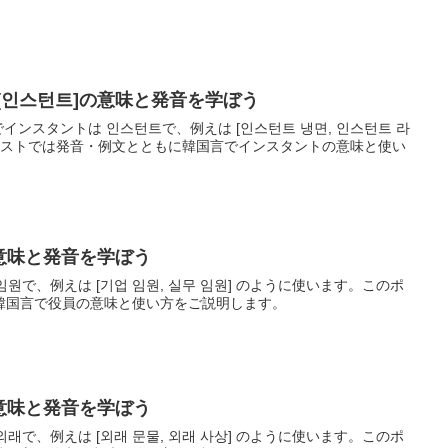
[인스턴트]の意味と発音を学ぼう
でインスタントは 인스턴트で、例えは [인스턴트 냉면, 인스턴트 라
のポストでは発音・例文とともに韓国言でインスタントの意味と使い
の意味と発音を学ぼう
임원で、例えは [기업 임원, 실무 임원] のように使います。このポ
韓国言で役員の意味と使い方をご説明します。
の意味と発音を学ぼう
외래で、例えは [외래 문물, 외래 사상] のように使います。このポ