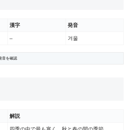
漢字
発音
–
겨울
解説
四季の中で最も寒く、秋と春の間の季節。