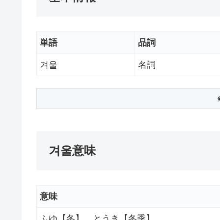
単語
品詞
겨울
名詞
겨울意味
意味
ふゆ【冬】。とうき【冬季】