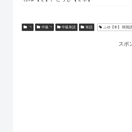
ㄱ
中級ㄱ
中級単語
単語
ふゆ【冬】 韓国
スポ