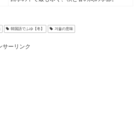
語
韓国語でふゆ【冬】
겨울の意味
ンサーリンク