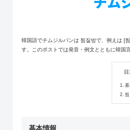
韓国語でチムジルバンは 찜질방で、例えは [찜
す。このポストでは発音・例文とともに韓国
目
基
찜
基本情報