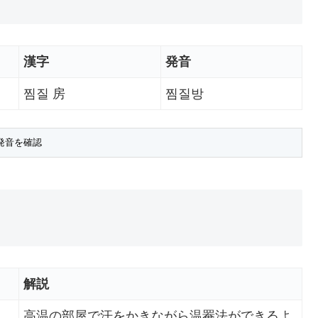
漢字
発音
찜질 房
찜질방
解説
高温の部屋で汗をかきながら温罨法ができるよ