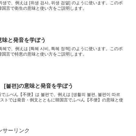
위생で、例えは [위생 검사, 위생 검열] のように使います。このポ
韓国言で衛生の意味と使い方をご説明します。
の意味と発音を学ぼう
특혜で、例えは [특혜 시비, 특혜 정책] のように使います。このポ
韓国言で特恵の意味と使い方をご説明します。
 [불편]の意味と発音を学ぼう
語でふべん【不便】は 불편で、例えは [생활의 불편, 불편이 따르
のポストでは発音・例文とともに韓国言でふべん【不便】の意味と使
ンサーリンク