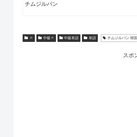
チムジルバン
ㅈ
中級ㅈ
中級単語
単語
チムジルバン 韓
スポ