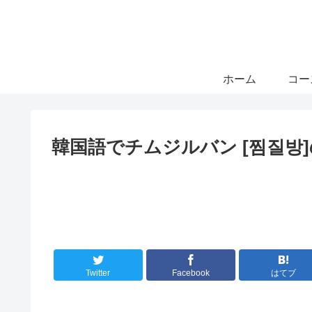
ホーム
コー
韓国語でチムジルバン [찜질방
Twitter
Facebook
はてブ