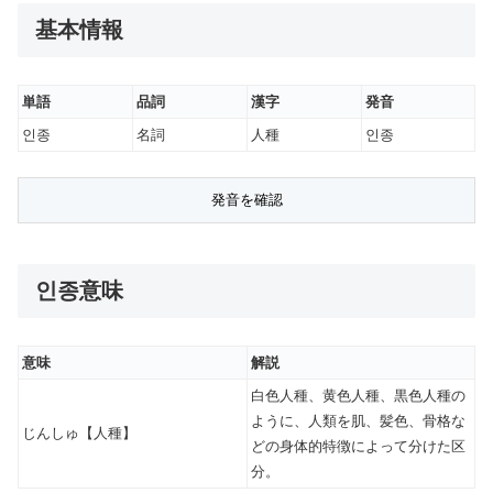
基本情報
単語
品詞
漢字
発音
인종
名詞
人種
인종
인종意味
意味
解説
白色人種、黄色人種、黒色人種の
ように、人類を肌、髪色、骨格な
じんしゅ【人種】
どの身体的特徴によって分けた区
分。