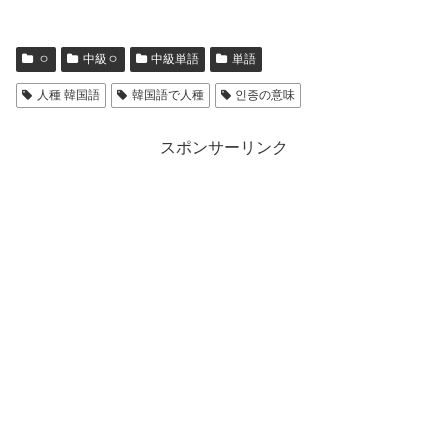
ㅇ
中級ㅇ
中級単語
単語
人種 韓国語
韓国語で人種
인종の意味
スポンサーリンク