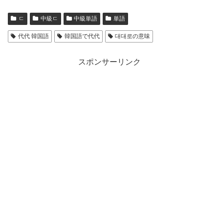
ㄷ
中級ㄷ
中級単語
単語
代代 韓国語
韓国語で代代
대대로の意味
スポンサーリンク