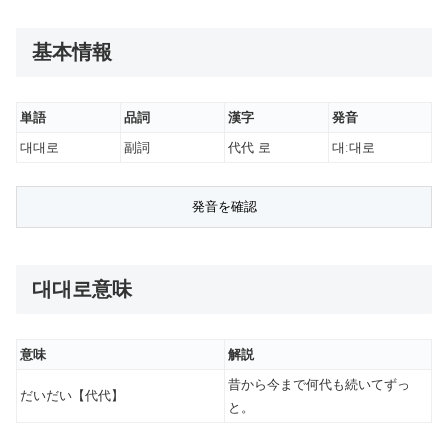
基本情報
単語
品詞
漢字
発音
대대로
副詞
代代 로
대ː대로
대대로意味
意味
解説
昔から今まで何代も続いてずっ
だいだい【代代】
と。