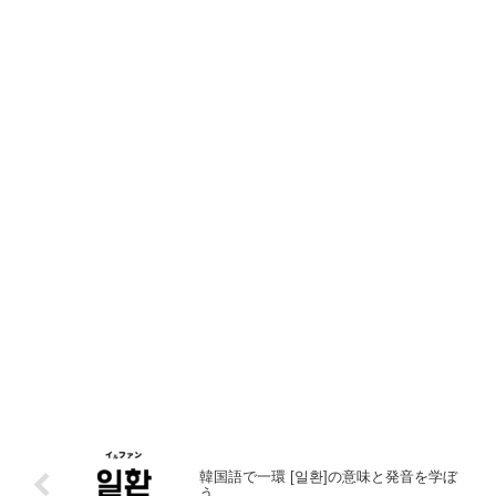
韓国語で一環 [일환]の意味と発音を学ぼ
う