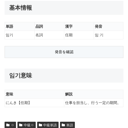
基本情報
単語
品詞
漢字
発音
임기
名詞
任期
임ː기
임기意味
意味
解説
にんき【任期】
仕事を担当し、行う一定の期間。
ㅇ
中級ㅇ
中級単語
単語