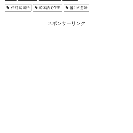
任期 韓国語
韓国語で任期
임기の意味
スポンサーリンク