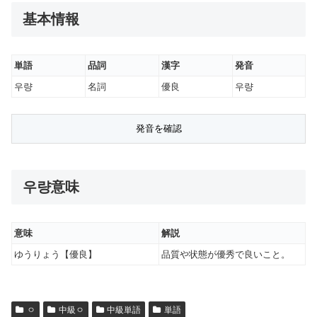
基本情報
単語
品詞
漢字
発音
우량
名詞
優良
우량
우량意味
意味
解説
ゆうりょう【優良】
品質や状態が優秀で良いこと。
ㅇ
中級ㅇ
中級単語
単語