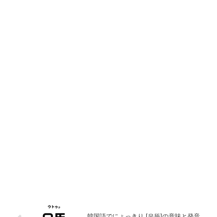
韓国語でにょっきり [우뚝]の意味と発音