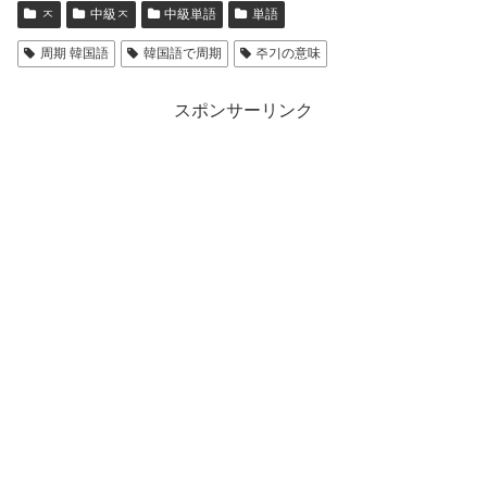
ㅈ
中級ㅈ
中級単語
単語
周期 韓国語
韓国語で周期
주기の意味
スポンサーリンク