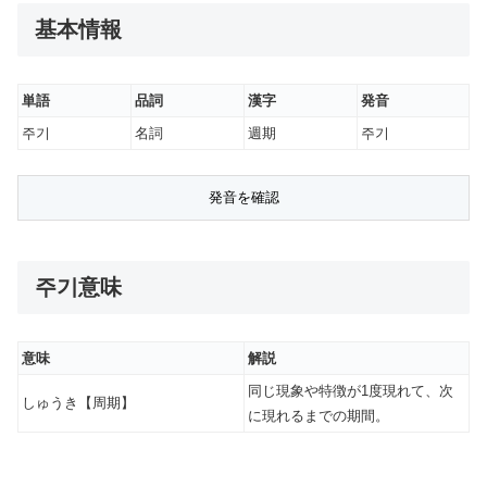
基本情報
単語
品詞
漢字
発音
주기
名詞
週期
주기
주기意味
意味
解説
同じ現象や特徴が1度現れて、次
しゅうき【周期】
に現れるまでの期間。