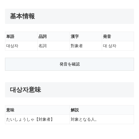
基本情報
単語
品詞
漢字
発音
대상자
名詞
對象者
대ː상자
대상자意味
意味
解説
たいしょうしゃ【対象者】
対象となる人。