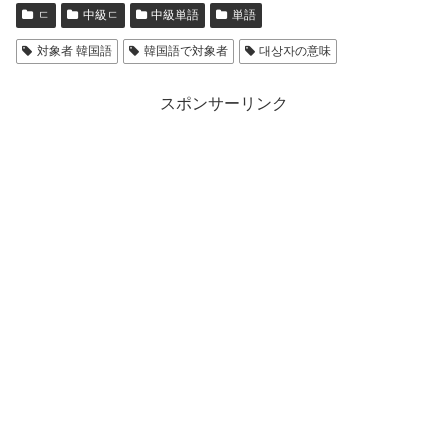
ㄷ
中級ㄷ
中級単語
単語
対象者 韓国語
韓国語で対象者
대상자の意味
スポンサーリンク