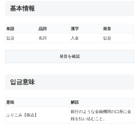
基本情報
単語
品詞
漢字
発音
입금
名詞
入金
입끔
입금意味
意味
解説
銀行のような金融機関の口座に金
ふりこみ【振込】
銭を払い込むこと。