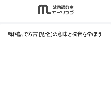
韓国語で方言 [방언]の意味と発音を学ぼう