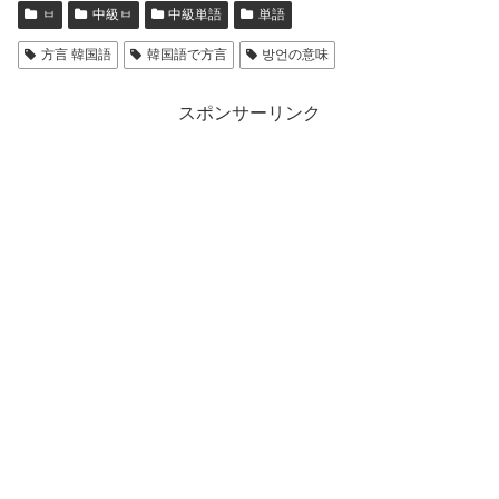
ㅂ
中級ㅂ
中級単語
単語
方言 韓国語
韓国語で方言
방언の意味
スポンサーリンク