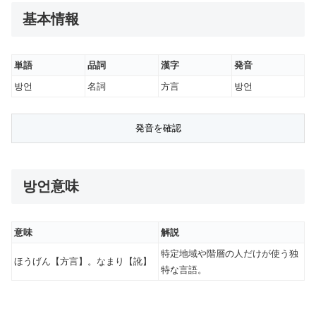
基本情報
単語
品詞
漢字
発音
방언
名詞
方言
방언
방언意味
意味
解説
特定地域や階層の人だけが使う独
ほうげん【方言】。なまり【訛】
特な言語。