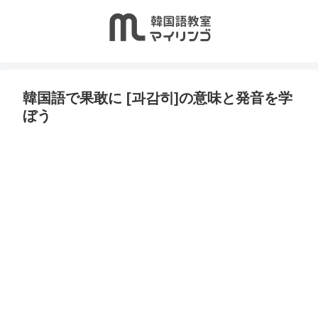
韓国語で果敢に [과감히]の意味と発音を学
ぼう