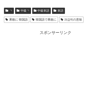
ㄱ
中級ㄱ
中級単語
単語
果敢に 韓国語
韓国語で果敢に
과감히の意味
スポンサーリンク