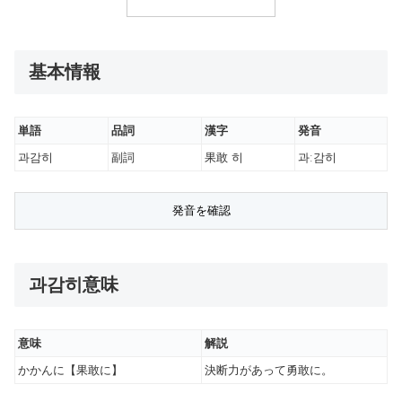
基本情報
単語
品詞
漢字
発音
과감히
副詞
果敢 히
과ː감히
과감히意味
意味
解説
かかんに【果敢に】
決断力があって勇敢に。