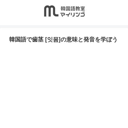
韓国語で歯茎 [잇몸]の意味と発音を学ぼう