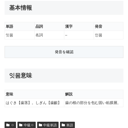
基本情報
単語
品詞
漢字
発音
잇몸
名詞
–
인몸
잇몸意味
意味
解説
はぐき【歯茎】。しぎん【歯齦】
歯の根の部分を包む固い粘膜層。
ㅇ
中級ㅇ
中級単語
単語