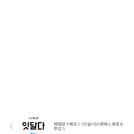
韓国語で相次ぐ [잇달다]の意味と発音を
学ぼう