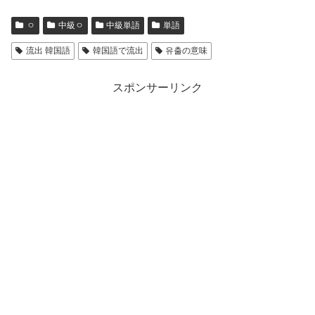
ㅇ
中級ㅇ
中級単語
単語
流出 韓国語
韓国語で流出
유출の意味
スポンサーリンク