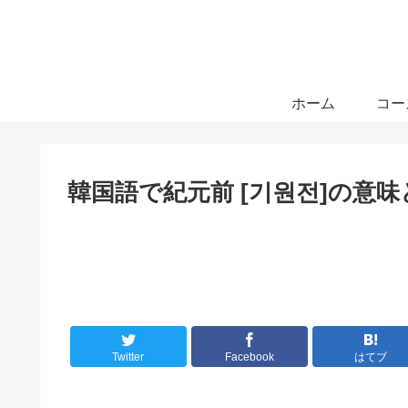
ホーム
コー
韓国語で紀元前 [기원전]の意
Twitter
Facebook
はてブ