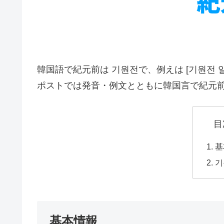
韓国語で紀元前は 기원전で、例えは [기원전 일
ポストでは発音・例文とともに韓国言で紀元
目
基
기
基本情報