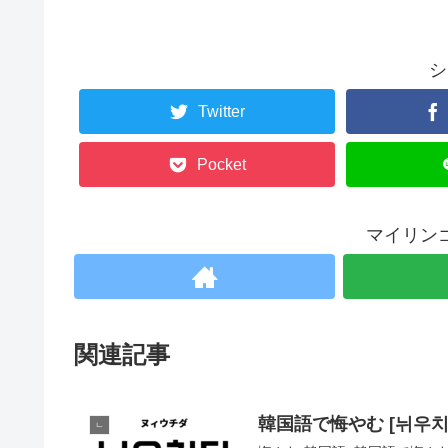
シ
Twitter
Pocket
マイリン
関連記事
韓国語で悔やむ [뉘우
ㄴ