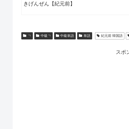
きげんぜん【紀元前】
ㄱ
中級ㄱ
中級単語
単語
紀元前 韓国語
スポ