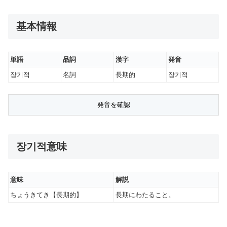
基本情報
単語
品詞
漢字
発音
장기적
名詞
長期的
장기적
장기적意味
意味
解説
ちょうきてき【長期的】
長期にわたること。