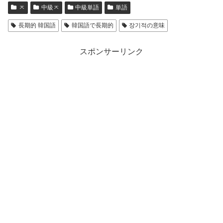
ㅈ
中級ㅈ
中級単語
単語
長期的 韓国語
韓国語で長期的
장기적の意味
スポンサーリンク