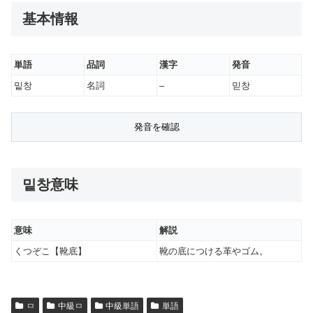
基本情報
単語
品詞
漢字
発音
밑창
名詞
–
믿창
밑창意味
意味
解説
くつぞこ【靴底】
靴の底につける革やゴム。
ㅁ
中級ㅁ
中級単語
単語