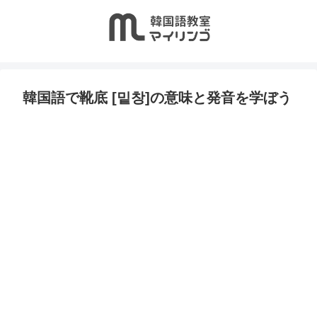
韓国語で靴底 [밑창]の意味と発音を学ぼう