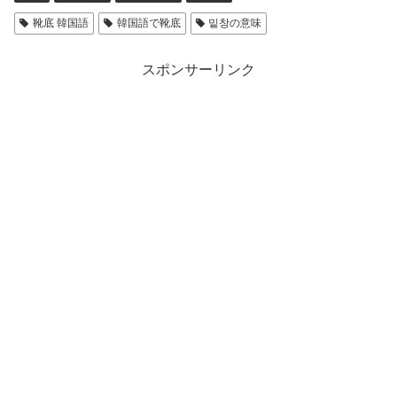
靴底 韓国語
韓国語で靴底
밑창の意味
スポンサーリンク