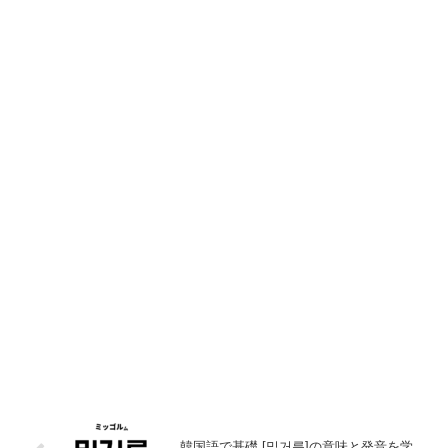
韓国語で基礎 [밑거름]の意味と発音を学