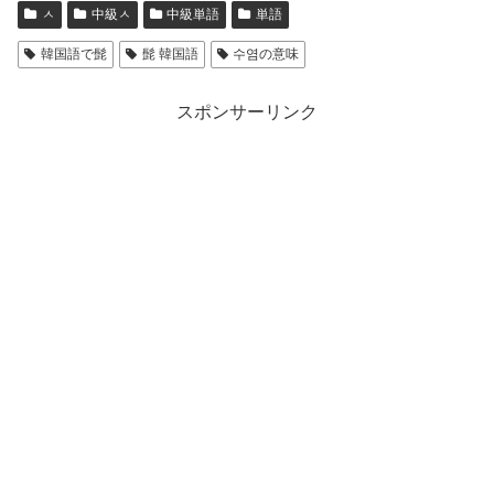
ㅅ
中級ㅅ
中級単語
単語
韓国語で髭
髭 韓国語
수염の意味
スポンサーリンク