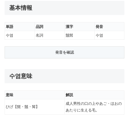
基本情報
単語
品詞
漢字
発音
수염
名詞
鬚髥
수염
수염意味
意味
解説
成人男性の口の上やあご・ほおの
ひげ【髭・鬚・髯】
あたりに生える毛。